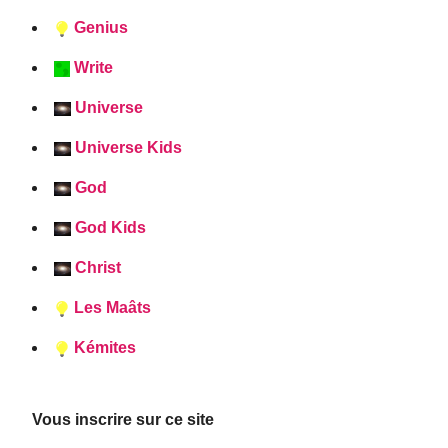
Genius
Write
Universe
Universe Kids
God
God Kids
Christ
Les Maâts
Kémites
Vous inscrire sur ce site