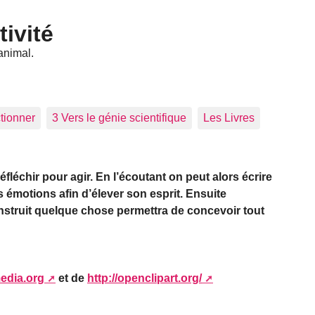
tivité
animal.
tionner
3 Vers le génie scientifique
Les Livres
léchir pour agir. En l’écoutant on peut alors écrire
motions afin d’élever son esprit. Ensuite
onstruit quelque chose permettra de concevoir tout
edia.org
et de
http://openclipart.org/