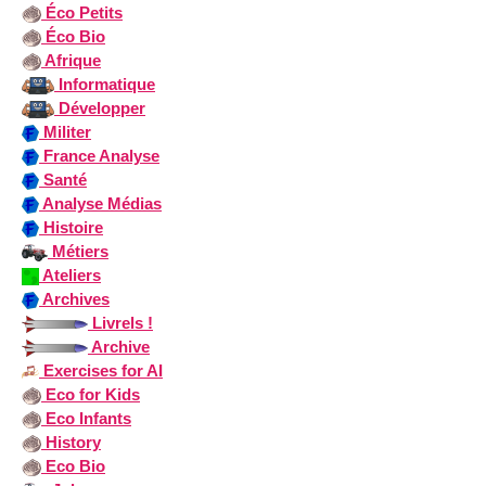
Éco Petits
Éco Bio
Afrique
Informatique
Développer
Militer
France Analyse
Santé
Analyse Médias
Histoire
Métiers
Ateliers
Archives
Livrels !
Archive
Exercises for AI
Eco for Kids
Eco Infants
History
Eco Bio