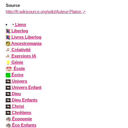
Source
http://fr.wikisource.org/wiki/Auteur:Platon
Liens
Liberlog
Livres Liberlog
Ancestromania
Créativité
Exercices IA
Génie
École
Écrire
Univers
Univers Enfant
Dieu
Dieu Enfants
Christ
Chrétiens
Économie
Éco Enfants