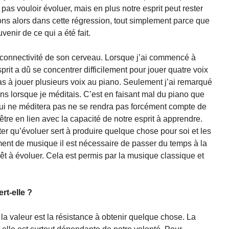
s vouloir évoluer, mais en plus notre esprit peut rester
ns alors dans cette régression, tout simplement parce que
uvenir de ce qui a été fait.
a connectivité de son cerveau. Lorsque j’ai commencé à
rit a dû se concentrer difficilement pour jouer quatre voix
as à jouer plusieurs voix au piano. Seulement j’ai remarqué
ens lorsque je méditais. C’est en faisant mal du piano que
qui ne méditera pas ne se rendra pas forcément compte de
 être en lien avec la capacité de notre esprit à apprendre.
ter qu’évoluer sert à produire quelque chose pour soi et les
ment de musique il est nécessaire de passer du temps à la
 prêt à évoluer. Cela est permis par la musique classique et
rt-elle ?
a valeur est la résistance à obtenir quelque chose. La