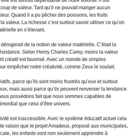
 elle est surtout dépendante de notre volonté. Pour
coup de valeur. Tant qu’il ne pouvait manger aucun
eur. Quand il a pu pêcher des poissons, les fruits
a valeur. La richesse c’est surtout savoir utiliser ce qu’on
térielle en s’élevant.
dérogerait de la notion de valeur matérielle. C’était la
ésistance. Selon Henry Charles Carey, moins la valeur
rit créatif est favorisé. Avec un monde de simples
ur empêcher notre créativité, comme Zeus le voulait.
atifs, parce qu’ils sont moins frustrés qu’eux et surtout
eux, mais aussi parce qu’ils peuvent renverser la tendance
ue nous possédons fait que nous sommes capables de
imordial que celui d’être univers.
vité est inaccessible. Avec le système éducatif actuel cela
ette raison que le projet Amadeus, proposé aux municipales,
sicale, les enfants vont non seulement apprendre à